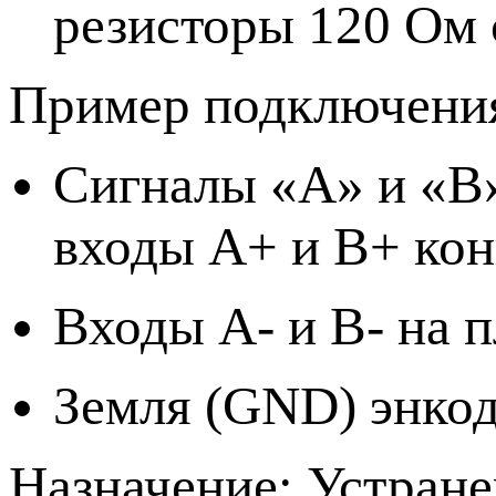
резисторы 120 Ом 
Пример подключения
Сигналы «A» и «B
входы А+ и В+ кон
Входы А- и В- на 
Земля (GND) энко
Назначение: Устране