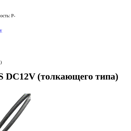
ость:
Р
-
у
)
S DC12V (толкающего типа)